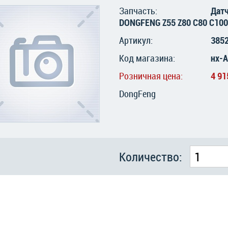
Запчасть:
Дат
DONGFENG Z55 Z80 C80 C100
Артикул:
385
Код магазина:
нх-
Розничная цена:
4 91
DongFeng
Количество: