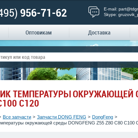
(495)
956-71-62
E-mail:
part@tdgr
Skype:
gruzovik_
Оптовикам
Доставка
ИК ТЕМПЕРАТУРЫ ОКРУЖАЮЩЕЙ С
C100 C120
Все запчасти
Запчасти DONG FENG
DongFeng
емпературы окружающей среды DONGFENG Z55 Z80 C80 C100 