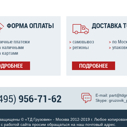
ФОРМА ОПЛАТЫ
ДОСТАВКА Т
личные платежи
самовывоз
по Мос
а наличными
регионы
упаковк
а картами
ОДРОБНЕЕ
ПОДРОБНЕЕ
(495)
956-71-62
E-mail:
part@tdgr
Skype:
gruzovik_
 защищены © «ТД Грузовик» - Москва 2012-2019 г. Любое копирова
 с работой сайта просим обращаться на наш почтовый адрес.